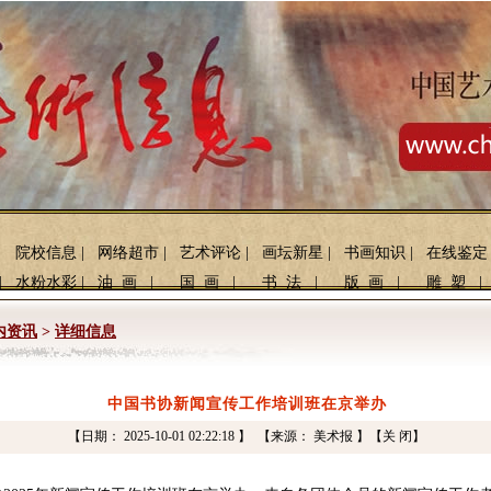
院校信息
|
网络超市
|
艺术评论
|
画坛新星
|
书画知识
|
在线鉴定
|
水粉水彩
|
油 画
|
国 画
|
书 法
|
版 画
|
雕 塑
|
内资讯
>
详细信息
中国书协新闻宣传工作培训班在京举办
【日期： 2025-10-01 02:22:18 】 【来源： 美术报 】
【关 闭】