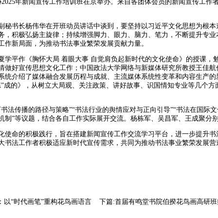
书协2025年新闻宣传工作培训班在京举办。来自各团体会员的新闻宣传工作
副秘书长杨伟华在开班动员讲话中谈到，要坚持以习近平文化思想为根本
务，积极弘扬主旋律；持续增强脚力、眼力、脑力、笔力，不断提升专业
工作新局面，为推动书法事业繁荣发展贡献力量。
夏学平作《胸怀大局 着眼大事 自觉肩负起新时代的文化使命》的授课，
情做好宣传思想文化工作；中国政法大学网络与新媒体研究所教授王佳航
系统介绍了媒体融合发展历程与成就、主流媒体系统性变革和内容生产的
炼”成的》，从树立大局观、关注政策、讲好故事、识国情知专业等几个方
。
书法传播的路径与策略”“书法行业的舆情应对与正向引导”“书法在国际文
机制”等议题，结合各自工作实际展开交流。杨栋军、吴昌军、王成聚分
化使命的积极践行，旨在搭建新闻宣传工作交流学习平台，进一步提升书
大书法工作者积极适应新时代宣传需求，共同为推动书法事业繁荣发展营
：以“时代画笔”重构花鸟画语言
下篇:首届有鸣堂书院伯揆花鸟画高研