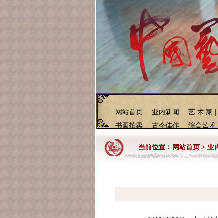
网站首页
|
业内新闻
|
艺 术 家
|
书画拍卖
|
古今佳作
|
综合艺术
当前位置：
网站首页
>
业