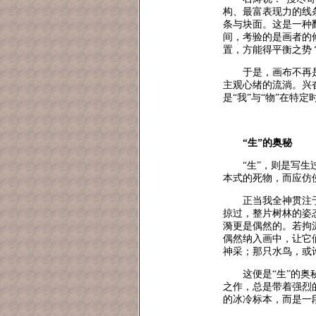
构、最富表现力的线
条与块面。这是一种
间，考验的是画者的
置，方能得平衡之势
于是，画布不再
主观心绪的流淌。兴
是“我”与“物”在特
“生”的奥秘
“生”，则是写
本式的死物，而应仿
正当我全神贯注
掠过，整片树林的姿
漪更是偶然的。若拘
偶然纳入画中，让它
神采；那只水鸟，或
这便是“生”的
之作，总是带着强烈
的冰冷标本，而是一