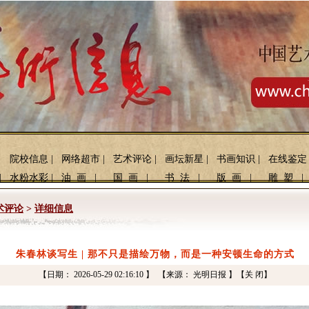
院校信息
|
网络超市
|
艺术评论
|
画坛新星
|
书画知识
|
在线鉴定
|
水粉水彩
|
油 画
|
国 画
|
书 法
|
版 画
|
雕 塑
|
术评论
>
详细信息
朱春林谈写生 | 那不只是描绘万物，而是一种安顿生命的方式
【日期： 2026-05-29 02:16:10 】 【来源： 光明日报 】
【关 闭】