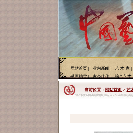
网站首页
|
业内新闻
|
艺 术 家
|
书画拍卖
|
古今佳作
|
综合艺术
当前位置：
网站首页
>
艺