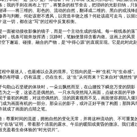
条；我的手则在画布上“打”，将繁杂的枝节舍去，把琐碎的光影归纳，只
翻译——将三维的、彩色的、流动的自然，翻译成二维的、黑白的或浅绛
修养与判断。何处该密不透风，以营造丰饶之感？何处该疏可走马，以留
？这一切，都在这“写”的过程中反复权衡。
是一面被动接收影像的镜子，而是一个主动生成的场域。每一根线条的落
奋时，线条可能奔放挥洒；沉静时，笔触便显得含蓄内敛。这画上的风景
定时空下邂逅、碰撞、融合的产物，是“中得心源”的直观呈现。它是此时此刻
生过程中最迷人，也最难以企及的境界。它指向的是一种“生机”与“生命感
佛仍有呼吸，仍有温度，仍在生长。这“生”从何而来？它来自对“偶然性”
于勾勒山石坚硬的体块时，一朵云飘然而至，在山腰投下瞬息万变的阴影
态为之一变，这姿态是偶然的。一只水鸟突然闯入画面，点破水面的平静
泥于最初的构图，对这些偶然的、活的因素视而不见，画面便容易陷入僵
们成为画面有机的一部分。那朵云的影子，或许正好平衡了构图；那阵风
许就成了画面的点睛之笔。
奥秘：尊重时间的流逝，拥抱自然的变化无常，并将这种流动的、不可重复的
的“在场”证明，带着那个清晨的露水、午后的暖阳或黄昏的微凉。我们通
段充盈着生命体验的“时光切片”。