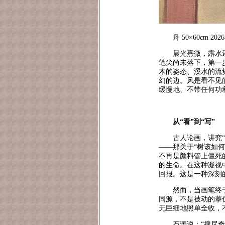
舟 50×60cm 202
晨光熹微，露水
笔尖尚未落下，第一步
木的姿态、溪水的流
幻的边。风是看不见
缓慢地、不带任何功
从“看”到“写”
古人论画，讲究
——那关于“树该如
不再是颜料管上僵死
的生命。在这种凝视
回报。这是一种深刻
然而，当画笔终
同源，不是被动的摹
无巨细地照单全收，
石涛说：“搜尽奇