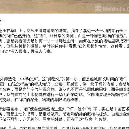
6年
还压在草叶上，空气里满是清冽的味道。我寻了溪边一块平坦的青石坐下
的“看”已然开始。这“看”并非日常的浏览，而是一种屏息凝神的“凝视
势，更是要看清光是如何一寸一寸爬过山脊，如何在水波的褶皱里碎成万
的，但能从树梢的微颤、草叶的俯仰中“看见”它的形状和性情。这种看，
利心地沉入眼底，再沉入心底。
“外师造化，中得心源”。这“师造化”的第一步，便是虔诚而长时间的“看
何画，山该怎样皴”的程式知识，全然打开感官，像一块干燥的海绵，贪婪
的名称，而是光与空气的混合物。形状也不再是轮廓线的囚徒，而是由光
中，我与眼前的山水仿佛在进行一场无声的对话。它向我展现最精微的细
的交融。在“看”的深处，物我的界限逐渐模糊。
于触碰画布，“看”便自然而然地过渡到“写”。这个“写”字，实在是中国
仿，而是主动的书写，是带着笔意、节奏和韵律的概括与提炼。自然之象
不仅不可能，亦无神韵。写生的妙处，正在于这“取舍”的智慧。
峰打草稿。”这“搜尽”是广博地看，而“打草稿”便是大胆地写。我的眼在