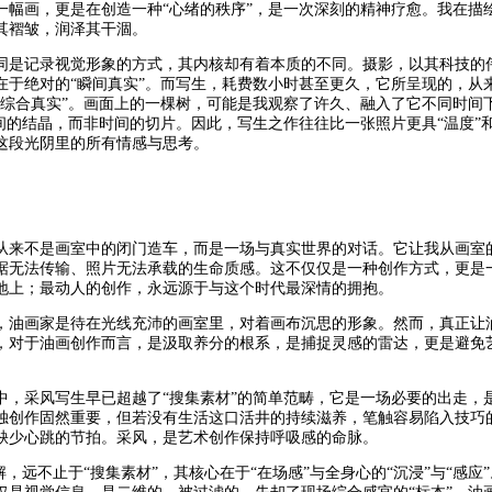
一幅画，更是在创造一种“心绪的秩序”，是一次深刻的精神疗愈。我在描
其褶皱，润泽其干涸。
同是记录视觉形象的方式，其内核却有着本质的不同。摄影，以其科技的
在于绝对的“瞬间真实”。而写生，耗费数小时甚至更久，它所呈现的，从
“综合真实”。画面上的一棵树，可能是我观察了许久、融入了它不同时间
间的结晶，而非时间的切片。因此，写生之作往往比一张照片更具“温度”
这段光阴里的所有情感与思考。
从来不是画室中的闭门造车，而是一场与真实世界的对话。它让我从画室
据无法传输、照片无法承载的生命质感。这不仅仅是一种创作方式，更是
地上；最动人的创作，永远源于与这个时代最深情的拥抱。
，油画家是待在光线充沛的画室里，对着画布沉思的形象。然而，真正让
，对于油画创作而言，是汲取养分的根系，是捕捉灵感的雷达，更是避免
中，采风写生早已超越了“搜集素材”的简单范畴，它是一场必要的出走，是
独创作固然重要，但若没有生活这口活井的持续滋养，笔触容易陷入技巧
缺少心跳的节拍。采风，是艺术创作保持呼吸感的命脉。
解，远不止于“搜集素材”，其核心在于“在场感”与全身心的“沉浸”与“感