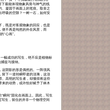
留下最能体现物象风骨与神气的线
的、凝固于画面上的笔痕。取舍之
出呼吸的空隙？一树一石，如何安
下，既是对客观物象的回应，也是
，便不再是纯然的外在风景，而
的“心画”。
”。一幅成功的写生，绝不应是植物标
的捕捉与接纳。
，这阴影的形是偶然的。一阵强风
，留下一道转瞬即逝的涟漪，这涟
滞。高明的写生者，却懂得将这些
带来的动势，或许恰好赋予了林木
“瞬间”固化在画面上。因此，写生
过写生，留住的并非一个物理空间