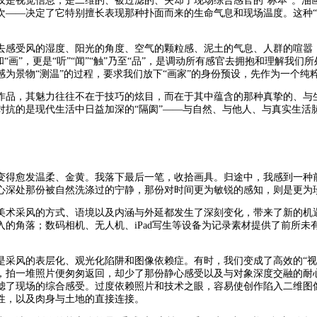
仅是视觉信息，是二维的、被过滤的、失却了现场综合感官的“标本”。油
次——决定了它特别擅长表现那种扑面而来的生命气息和现场温度。这种“
去感受风的湿度、阳光的角度、空气的颗粒感、泥土的气息、人群的喧嚣
和“画”，更是“听”“闻”“触”乃至“品”，是调动所有感官去拥抱和理解我
为景物“测温”的过程，要求我们放下“画家”的身份预设，先作为一个纯粹
作品，其魅力往往不在于技巧的炫目，而在于其中蕴含的那种真挚的、与
对抗的是现代生活中日益加深的“隔阂”——与自然、与他人、与真实生活
变得愈发温柔、金黄。我落下最后一笔，收拾画具。归途中，我感到一种
心深处那份被自然洗涤过的宁静，那份对时间更为敏锐的感知，则是更为
美术采风的方式、语境以及内涵与外延都发生了深刻变化，带来了新的机
入的角落；数码相机、无人机、iPad写生等设备为记录素材提供了前所未
是采风的表层化、观光化陷阱和图像依赖症。有时，我们变成了高效的“视觉
，拍一堆照片便匆匆返回，却少了那份静心感受以及与对象深度交融的耐
滤了现场的综合感受。过度依赖照片和技术之眼，容易使创作陷入二维图
性，以及肉身与土地的直接连接。