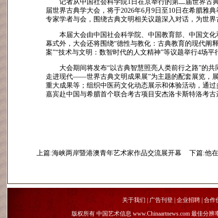
记者从中国社会科学院1日在京举行的第二届世界古
届世界古典学大会，将于2026年6月9日至10日在希腊
专家学者与会，围绕古典文明相关议题深入对话，为世界
本届大会由中国社会科学院、中国教育部、中国文化
幕式外，大会还将围绕“德性与教化：古典教育的现代阐释
案”“技术与文明：数智时代的人文精神”等议题举行4场平
大会期间将发布“以古典智慧照亮人类前行之路”的共
走进现代——世界古典文明成果展”为主题的配套展览，
重大成果等；组织中医药文化动态展示和体验活动，通过
嘉宾赴中国与希腊首个联合考古项目安杰洛卡斯特洛考古
上篇:海峡两岸暨港澳青年艺术家作品交流展开幕
下篇:他
关于我们
|
广告刊登
|
企业招聘
|
合作
版权所有 中国艺术信息 www.Chinaartnews.com 最佳分辨