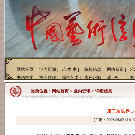
网站首页
|
业内新闻
|
艺 术 家
|
院校信息
|
网络超市
|
艺
书画拍卖
|
古今佳作
|
综合艺术
|
水粉水彩
|
油 画
|
国
当前位置：
网站首页
>
业内资讯
>
详细信息
第二届世界古
【日期： 2026-06-02 11