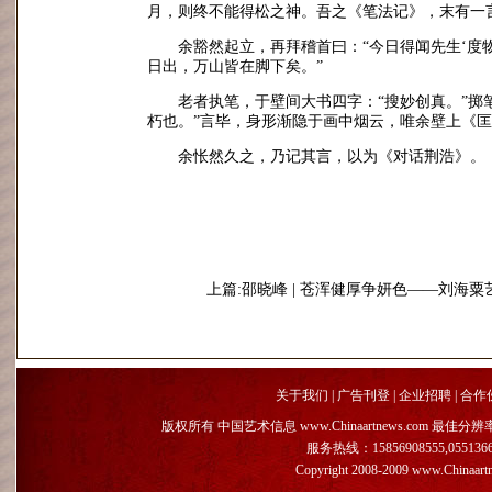
月，则终不能得松之神。吾之《笔法记》，末有一言
余豁然起立，再拜稽首曰：“今日得闻先生‘度物取
日出，万山皆在脚下矣。”
老者执笔，于壁间大书四字：“搜妙创真。”掷
朽也。”言毕，身形渐隐于画中烟云，唯余壁上《
余怅然久之，乃记其言，以为《对话荆浩》。
上篇:邵晓峰 | 苍浑健厚争妍色——刘海粟
关于我们
|
广告刊登
|
企业招聘
|
合作
版权所有 中国艺术信息 www.Chinaartnews.com 最佳分辨
服务热线：15856908555,055136659
Copyright 2008-2009 www.Chinaart