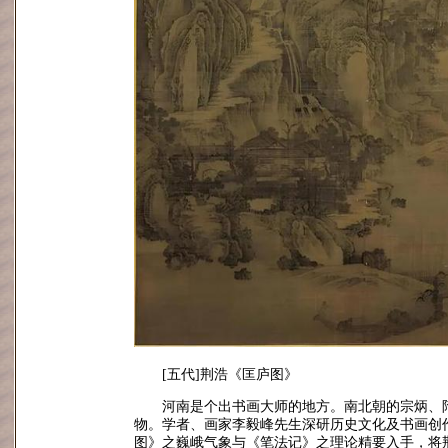
[五代]荆浩《匡庐图》
河南是个出书画大师的地方。南北朝的宗炳、
物。学者、画家
李毅峰
先生深研历史文化及书画创
图》之巍峨气象与
《笔法记》
之理论精要入手，将