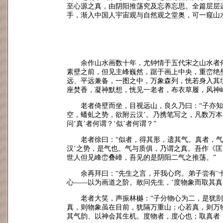
至心源之真，由阴阳推荡究及忘养忘思。全篇层层
手，渐入中国人宇宙观与自然观之堂奥，可一窥山
余作山水画数十年，尤钟情于五代宋之山水者
素壁之前，但见主峰巍然，踞于画上中央，重峦绝
远、平远兼备，一图之中，万象森列，恍若身入其
座焚香，凝神默想，恍见一老者，布衣草履，风神
老者倚壁而坐，目视远山，良久乃曰：“子亦
空，蟠虬之势，欲附云汉’。乃携笔写之，凡数万本
问‘真’者何谓？‘似’者何谓？”
老者徐曰：“似者，得其形，遗其气。真者，
汉’之势，是气也。气与质俱，乃谓之真。吾作《
世人但见峰峦叠嶂，吾见的是阴阳二气之推荡。”
余再拜曰：“先生之言，开我心窍。弟子尝有‘
心——以为画道之阶。敢问先生，‘度物象而取其真’
老者大笑，声振林樾：“子分物心为二，是犹
真，则物象虽在目前，犹隔万重山；心若真，则万
其气韵、以神会其生机。度物者，度心也；取真者