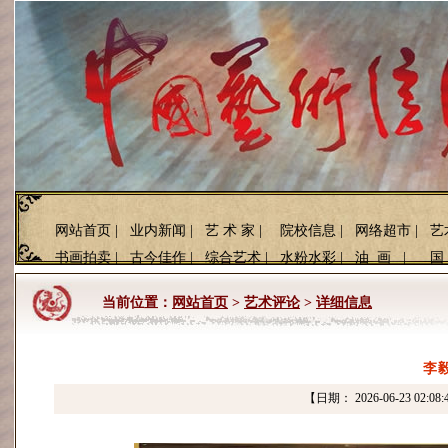
网站首页
|
业内新闻
|
艺 术 家
|
院校信息
|
网络超市
|
艺
书画拍卖
|
古今佳作
|
综合艺术
|
水粉水彩
|
油 画
|
国
当前位置：
网站首页
>
艺术评论
>
详细信息
李
【日期： 2026-06-23 02