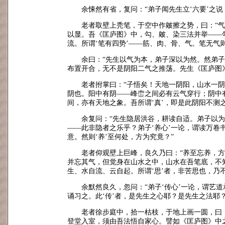
余悚然有省，复问：“弟子闻先生立‘六要’之
老者取壁上秃笔，于空中作皴擦之势，曰：“
以显。吾《匡庐图》中，勾、皴、染三法并举——
流。所谓‘笔有四势’——筋、肉、骨、气。笔无气
余曰：“先生以气为本，弟子深以为然。然弟子
布置开合，无不是阴阳二气之推荡。先生《匡庐图
老者拊掌曰：“子悟矣！天地一阴阳，山水一
阴也。阳中有阴——峰峦之间必有云气穿行；阴中
间，亦有天地之象。吾所谓‘真’，即是此阴阳不测之
余复问：“先生隐居洪谷，耕读自适。弟子以
——此非隐者之乐乎？弟子‘养心’一论，谓读万
意。然则‘养’至何处，方为究竟？”
老者仰观壁上巨峰，良久乃曰：“养至忘养，
并忘其气，但觉身在山水之中，山水在吾笔底，不
生、水自流、云自起。所谓‘思’者，非苦思也，乃不
余默然良久，忽问：“弟子‘传心’一论，谓艺
诵习之。此‘传’者，是先生之心耶？是先生之法耶？
老者徐步庭中，拾一枯枝，于地上画一圆，曰
登堂入室，须由吾法悟自家心。譬如《匡庐图》中