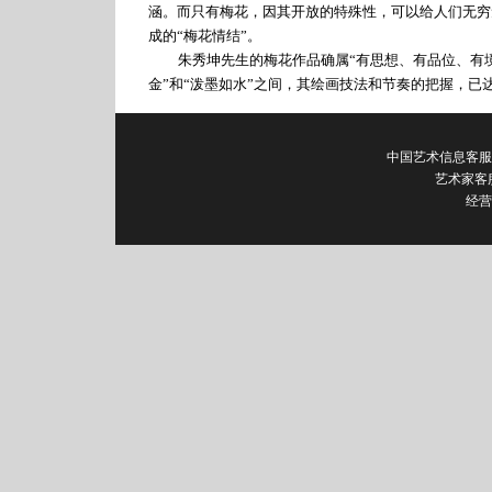
涵。而只有梅花，因其开放的特殊性，可以给人们无穷
成的“梅花情结”。
朱秀坤先生的梅花作品确属“有思想、有品位、有境
金”和“泼墨如水”之间，其绘画技法和节奏的把握，已
中国艺术信息客服电话：0
艺术家客
经营