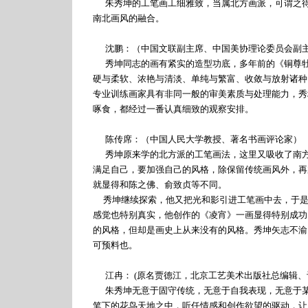
朱秀坤的工笔画工细雅致，当属北方画派，可谓之得
南北画风的融合。
沈鹏：（中国文联副主席、中国美协理论委员会副主
秀坤同志的画有紧实的造型功底，多年前的《铜尊牡
硬与柔软、浓艳与清淡、单纯与繁富、收敛与放射诸种
专业训练画家具有非同一般的审美素质与处理能力，秀
啄食，都经过一番认真细致的观察安排。
陈传席：（中国人民大学教授、著名书画评论家）
秀坤原来学的北方派的工笔画法，这里又吸收了南方
满足自己，要加强自己的风格，除保留传统画风外，再
就显得和陈之佛、俞致贞等不同。
秀坤继续探索，他又把光和影引进工笔画中去，于是
感觉也特别真实，他创作的《凌宵》一画显得特别成功
的风格，但却是画史上从来没有的风格。秀坤矢志不渝
可预料也。
江冉：
(
原名贾德江，北京工艺美术出版社总编辑、
朱秀坤无意于固守传统，无意于自我表现，无意于某
笔下的花鸟天地之中，听任情感和创作欲望的驱动，让