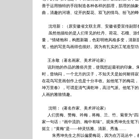
善于运用独特的手段制造各种各样的肌理，肌理的抽象
曲，清趣的河塘、绽开的梨花、双飞的情鸟、纷飞的蜂
沈培新：（原安徽省文联主席、安徽省委宣传副部
虽然他描绘的是人们常见的牡丹、荷花、石榴、游鱼
量，“情绪饱和，构图新颖，色彩明艳风格多变，清新
笔，他的写意鸟画得也很好。因为有扎实的工笔造型功
王永敬（著名画家、美术评论家）
说到他的作品的雅俗共赏，使我想起最初的印象。朱
时，曾纳闷，一个北方的汉子，不知天天是如何耐得寂
在花鸟写意画创作上也是十分丰收。如他笔下的梅花，
坤万里春》，可谓是清气满乾坤，高洁气派。他笔下的
人画的雅致情趣。
沈明：
(
著名作家、美术评论家）
人们赏梅、赞梅、吟梅，将梅、兰、竹、菊誉为“四君
家一句话：“画中流韵、梅中有味”。
观朱秀坤先生笔下
挺立；“黄梅”是——钟灵恬雅、清新、秀逸……
朱秀坤先生之所以偏爱梅花，因为在万花丛中，