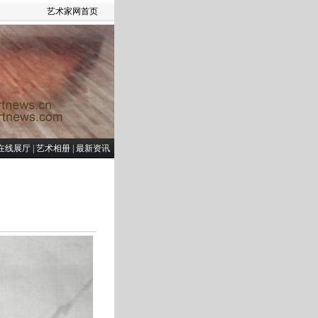
艺术家网首页
在线展厅
|
艺术相册
|
最新资讯