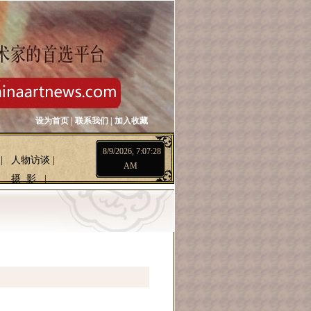
设为首页
|
联系我们
|
加入收藏
8/9/2026, 7:07:28
|
人物访谈
|
AM
摄 影
|