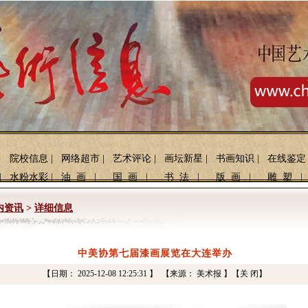
院校信息
|
网络超市
|
艺术评论
|
画坛新星
|
书画知识
|
在线鉴定
|
水粉水彩
|
油 画
|
国 画
|
书 法
|
版 画
|
雕 塑
|
内资讯
>
详细信息
中美协第七届漆画展览在大连举办
【日期： 2025-12-08 12:25:31 】 【来源： 美术报 】
【关 闭】