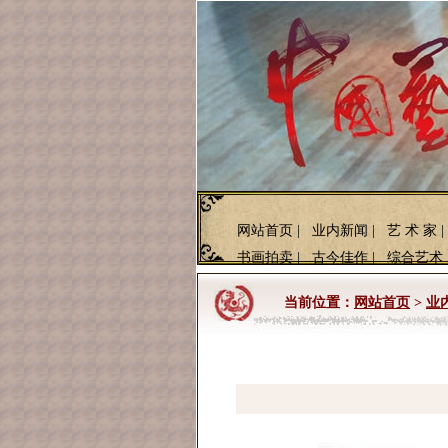
网站首页
|
业内新闻
|
艺 术 家
|
书画拍卖
|
古今佳作
|
综合艺术
当前位置：
网站首页
>
业