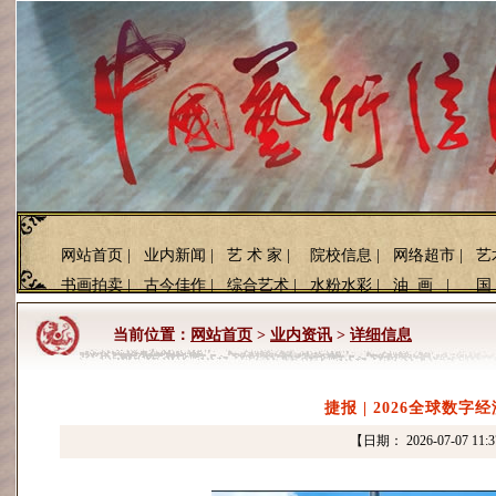
网站首页
|
业内新闻
|
艺 术 家
|
院校信息
|
网络超市
|
艺
书画拍卖
|
古今佳作
|
综合艺术
|
水粉水彩
|
油 画
|
国
当前位置：
网站首页
>
业内资讯
>
详细信息
捷报 | 2026全球数
【日期： 2026-07-07 1